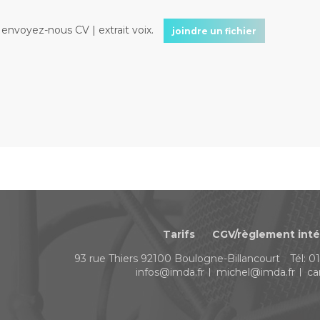
nvoyez-nous CV | extrait voix.
joindre un fichier
Tarifs
CGV/règlement inté
93 rue Thiers
92100
Boulogne-Billancourt
Tél:
01
infos@imda.fr
michel@imda.fr
ca