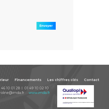
Envoyer
rieur
Financements
Les chiffres clés
Contact
 46 10 01 28
01 49 10 02 10
roline@imda.fr
www.imda.fr