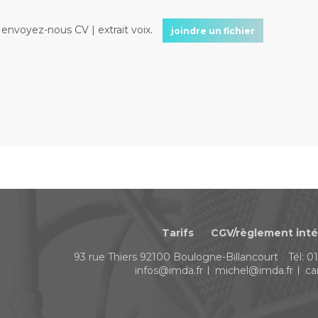
nvoyez-nous CV | extrait voix.
joindre un fichier
Tarifs
CGV/règlement inté
93 rue Thiers
92100
Boulogne-Billancourt
Tél:
01
infos@imda.fr
michel@imda.fr
ca