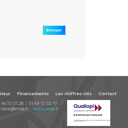
Envoyer
rieur
Financements
Les chiffres clés
Contact
 46 10 01 28
01 49 10 02 10
roline@imda.fr
www.imda.fr