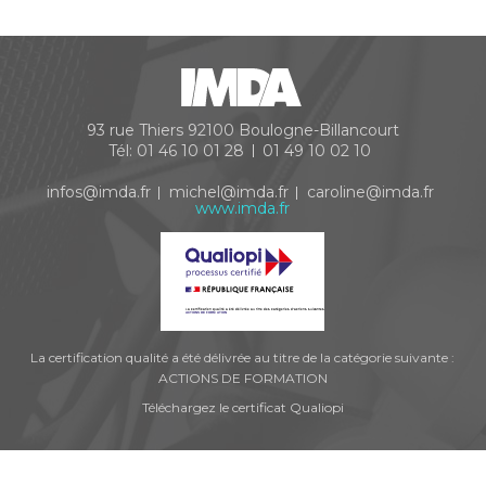
93 rue Thiers
92100
Boulogne-Billancourt
Tél:
01 46 10 01 28
01 49 10 02 10
infos@imda.fr
michel@imda.fr
caroline@imda.fr
www.imda.fr
La certification qualité a été délivrée au titre de la catégorie suivante :
ACTIONS DE FORMATION
Téléchargez le certificat Qualiopi