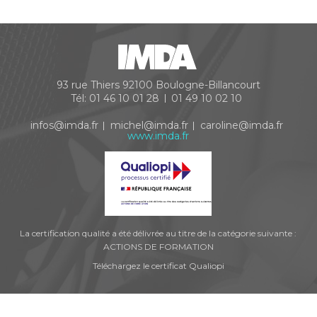
93 rue Thiers
92100
Boulogne-Billancourt
Tél:
01 46 10 01 28
01 49 10 02 10
infos@imda.fr
michel@imda.fr
caroline@imda.fr
www.imda.fr
La certification qualité a été délivrée au titre de la catégorie suivante :
ACTIONS DE FORMATION
Téléchargez le certificat Qualiopi