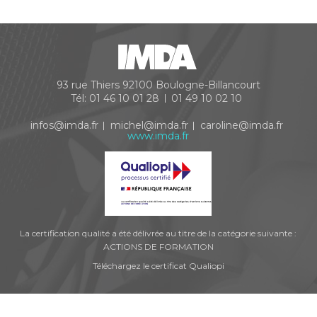
93 rue Thiers
92100
Boulogne-Billancourt
Tél:
01 46 10 01 28
01 49 10 02 10
infos@imda.fr
michel@imda.fr
caroline@imda.fr
www.imda.fr
La certification qualité a été délivrée au titre de la catégorie suivante :
ACTIONS DE FORMATION
Téléchargez le certificat Qualiopi