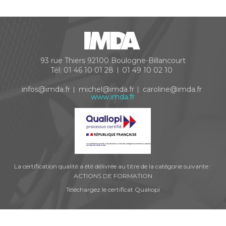
93 rue Thiers
92100
Boulogne-Billancourt
Tél:
01 46 10 01 28
01 49 10 02 10
infos@imda.fr
michel@imda.fr
caroline@imda.fr
www.imda.fr
La certification qualité a été délivrée au titre de la catégorie suivante :
ACTIONS DE FORMATION
Téléchargez le certificat Qualiopi