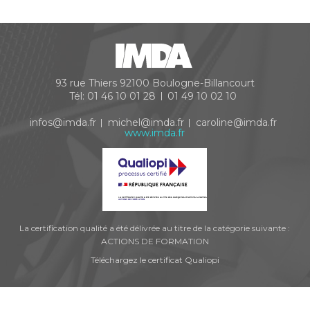
93 rue Thiers
92100
Boulogne-Billancourt
Tél:
01 46 10 01 28
01 49 10 02 10
infos@imda.fr
michel@imda.fr
caroline@imda.fr
www.imda.fr
La certification qualité a été délivrée au titre de la catégorie suivante :
ACTIONS DE FORMATION
Téléchargez le certificat Qualiopi