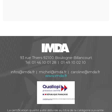
93 rue Thiers
92100
Boulogne-Billancourt
Tél:
01 46 10 01 28
01 49 10 02 10
infos@imda.fr
michel@imda.fr
caroline@imda.fr
www.imda.fr
La certification qualité a été délivrée au titre de la catégorie suivante :