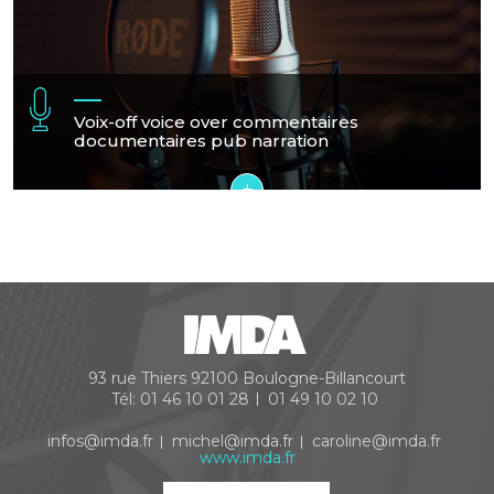
Voix-off voice over commentaires
documentaires pub narration
+
93 rue Thiers
92100
Boulogne-Billancourt
Tél:
01 46 10 01 28
01 49 10 02 10
infos@imda.fr
michel@imda.fr
caroline@imda.fr
www.imda.fr