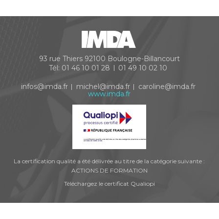
93 rue Thiers
92100
Boulogne-Billancourt
Tél:
01 46 10 01 28
01 49 10 02 10
infos@imda.fr
michel@imda.fr
caroline@imda.fr
www.imda.fr
La certification qualité a été délivrée au titre de la catégorie suivante :
ACTIONS DE FORMATION
Téléchargez le certificat Qualiopi