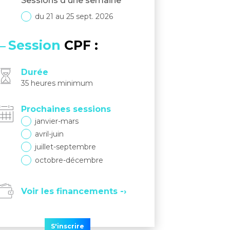
Sessions d'une semaine
du 21 au 25 sept. 2026
Session
CPF :
Durée
35 heures minimum
Prochaines sessions
janvier-mars
avril-juin
juillet-septembre
octobre-décembre
Voir les financements -›
S'inscrire