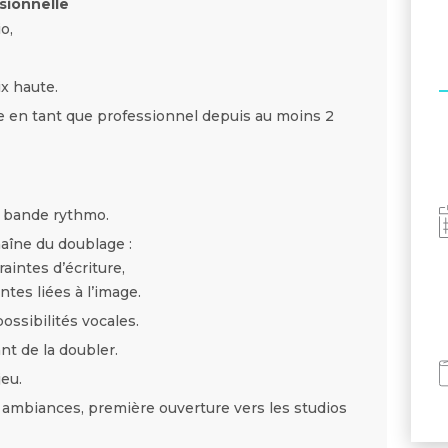
sionnelle
o,
ix haute.
e en tant que professionnel depuis au moins 2
 bande rythmo.
haîne du doublage :
aintes dʼécriture,
ntes liées à lʼimage.
ossibilités vocales.
nt de la doubler.
jeu.
et ambiances, première ouverture vers les studios