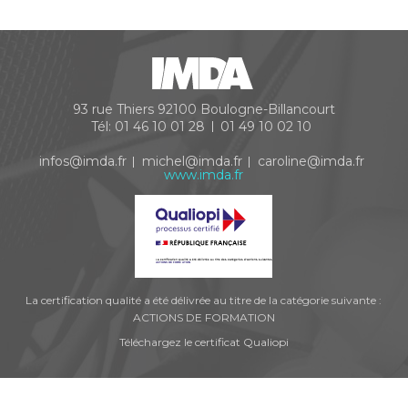
93 rue Thiers
92100
Boulogne-Billancourt
Tél:
01 46 10 01 28
01 49 10 02 10
infos@imda.fr
michel@imda.fr
caroline@imda.fr
www.imda.fr
La certification qualité a été délivrée au titre de la catégorie suivante :
ACTIONS DE FORMATION
Téléchargez le certificat Qualiopi