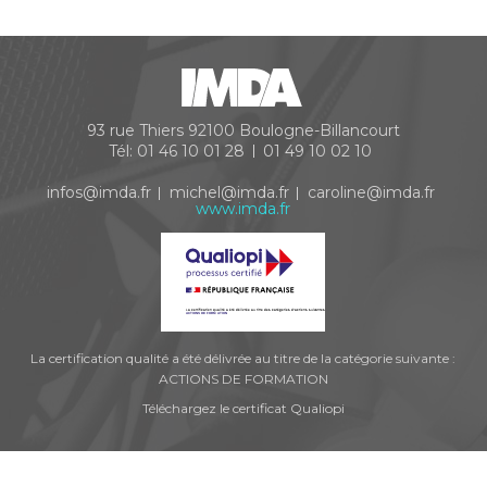
93 rue Thiers
92100
Boulogne-Billancourt
Tél:
01 46 10 01 28
01 49 10 02 10
infos@imda.fr
michel@imda.fr
caroline@imda.fr
www.imda.fr
La certification qualité a été délivrée au titre de la catégorie suivante :
ACTIONS DE FORMATION
Téléchargez le certificat Qualiopi